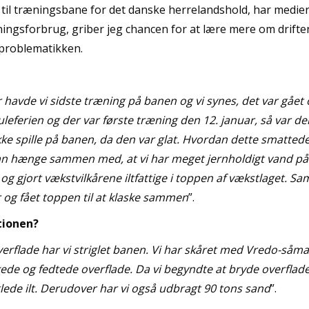
til træningsbane for det danske herrelandshold, har medier
gsforbrug, griber jeg chancen for at lære mere om drifte
 problematikken.
 havde vi sidste træning på banen og vi synes, det var gået o
uleferien og der var første træning den 12. januar, så var d
 ikke spille på banen, da den var glat. Hvordan dette smattede
 kan hænge sammen med, at vi har meget jernholdigt vand p
g gjort vækstvilkårene iltfattige i toppen af vækstlaget. Sam
 og fået toppen til at klaske sammen
”.
tionen?
overflade har vi striglet banen. Vi har skåret med Vredo-såm
ede og fedtede overflade. Da vi begyndte at bryde overfladen
lede ilt. Derudover har vi også udbragt 90 tons sand
”.