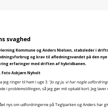
ns svaghed
Herning Kommune og Anders Nielsen, stabsleder i drif
dningsforbrug og krav til afledningsvandet på den nye
ring erfaringer med driften af hybridbanen.
 Foto Asbjørn Nyholt
a jeg ringer til ham i uge 3.
”Jo og ja, vi har nogle udfordri
de i problemstillingen, så jeg gør mit opkald kort. Jeg laver
et nys om udfordringerne på Teglparken og Anders har givet 