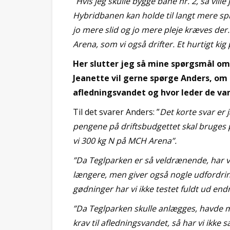
”
Hvis jeg skulle bygge bane nr. 2, så vil
Hybridbanen kan holde til langt mere spi
jo mere slid og jo mere pleje kræves der
Arena, som vi også drifter. Et hurtigt kig
Her slutter jeg så mine spørgsmål om
Jeanette vil gerne spørge Anders, om 
afledningsvandet og hvor leder de va
Til det svarer Anders: ”
Det korte svar er 
pengene på driftsbudgettet skal bruges p
vi 300 kg N på MCH Arena”.
”Da Teglparken er så veldrænende, har v
længere, men giver også nogle udfordrin
gødninger har vi ikke testet fuldt ud end
”Da Teglparken skulle anlægges, havde mi
krav til afledningsvandet, så har vi ikke