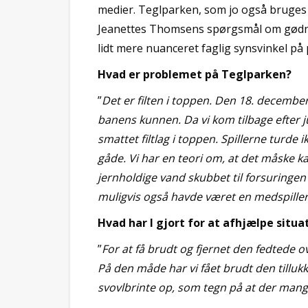
medier. Teglparken, som jo også bruges 
Jeanettes Thomsens spørgsmål om gødnin
lidt mere nuanceret faglig synsvinkel på
Hvad er problemet på Teglparken?
”
Det er filten i toppen. Den 18. december
banens kunnen. Da vi kom tilbage efter j
smattet filtlag i toppen. Spillerne turde
gåde. Vi har en teori om, at det måske
jernholdige vand skubbet til forsuringen o
muligvis også havde været en medspiller
Hvad har I gjort for at afhjælpe situa
”
For at få brudt og fjernet den fedtede 
På den måde har vi fået brudt den tillukk
svovlbrinte op, som tegn på at der mang