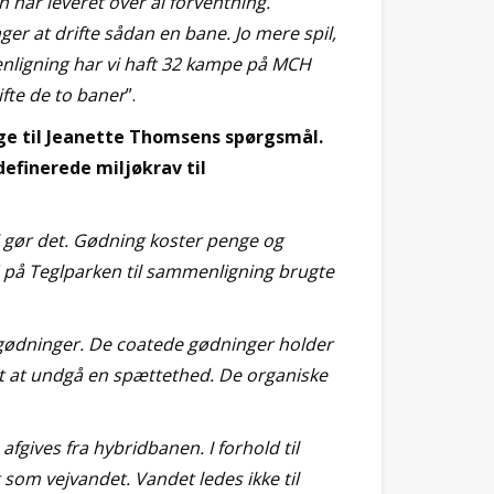
n har leveret over al forventning.
er at drifte sådan en bane. Jo mere spil,
menligning har vi haft 32 kampe på MCH
ifte de to baner
”.
ge til Jeanette Thomsens spørgsmål.
efinerede miljøkrav til
vi gør det. Gødning koster penge og
N på Teglparken til sammenligning brugte
 gødninger. De coatede gødninger holder
rt at undgå en spættethed. De organiske
fgives fra hybridbanen. I forhold til
 som vejvandet. Vandet ledes ikke til