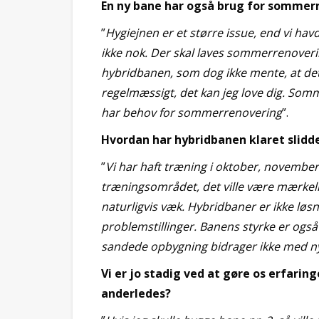
En ny bane har også brug for sommer
”
Hygiejnen er et større issue, end vi hav
ikke nok. Der skal laves sommerrenoverin
hybridbanen, som dog ikke mente, at det
regelmæssigt, det kan jeg love dig. Som
har behov for sommerrenovering
”.
Hvordan har hybridbanen klaret slidde
”
Vi har haft træning i oktober, november o
træningsområdet, det ville være mærkelig
naturligvis væk. Hybridbaner er ikke løs
problemstillinger. Banens styrke er også
sandede opbygning bidrager ikke med nytt
Vi er jo stadig ved at gøre os erfarin
anderledes?