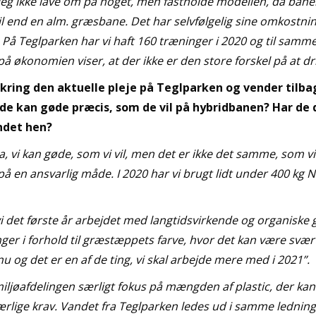
le jeg ikke lave om på noget, men fastholde modellen, da bane
l end en alm. græsbane. Det har selvfølgelig sine omkostning
. På Teglparken har vi haft 160 træninger i 2020 og til sam
 på økonomien viser, at der ikke er den store forskel på at dr
kring den aktuelle pleje på Teglparken og vender tilba
de kan gøde præcis, som de vil på hybridbanen? Har de d
ndet hen?
ja, vi kan gøde, som vi vil, men det er ikke det samme, som 
å en ansvarlig måde. I 2020 har vi brugt lidt under 400 kg 
i det første år arbejdet med langtidsvirkende og organiske
ger i forhold til græstæppets farve, hvor det kan være svæ
nu og det er en af de ting, vi skal arbejde mere med i 2021”.
ljøafdelingen særligt fokus på mængden af plastic, der kan a
 særlige krav. Vandet fra Teglparken ledes ud i samme ledning