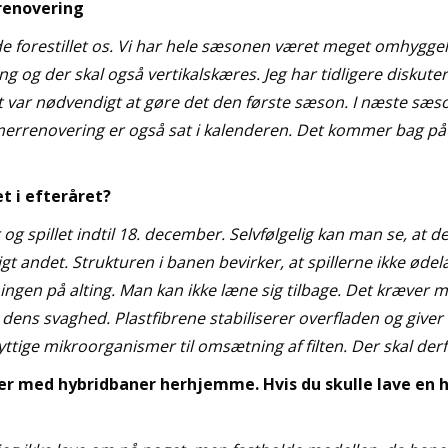
renovering
de forestillet os. Vi har hele sæsonen været meget omhyggeli
g og der skal også vertikalskæres. Jeg har tidligere diskut
 var nødvendigt at gøre det den første sæson. I næste sæso
merrenovering er også sat i kalenderen. Det kommer bag på
t i efteråret?
g spillet indtil 18. december. Selvfølgelig kan man se, at de 
t andet. Strukturen i banen bevirker, at spillerne ikke øde
ningen på alting. Man kan ikke læne sig tilbage. Det kræver 
 dens svaghed. Plastfibrene stabiliserer overfladen og giver
ige mikroorganismer til omsætning af filten. Der skal derfo
ger med hybridbaner herhjemme. Hvis du skulle lave en h