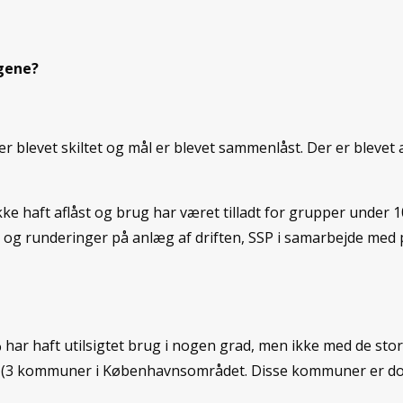
ggene?
r blevet skiltet og mål er blevet sammenlåst. Der er bleve
e haft aflåst og brug har været tilladt for grupper under 
l og runderinger på anlæg af driften, SSP i samarbejde med p
 % har haft utilsigtet brug i nogen grad, men ikke med de st
t (3 kommuner i Københavnsområdet. Disse kommuner er dog