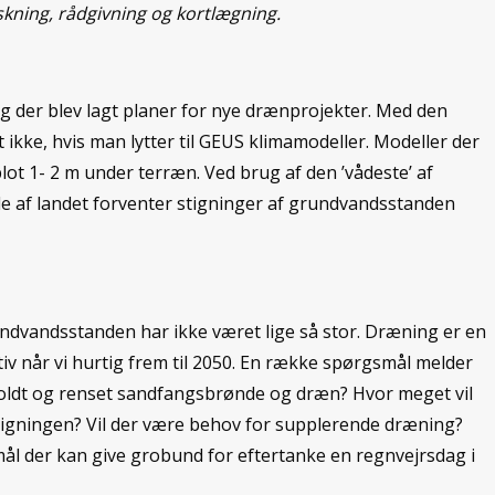
kning, rådgivning og kortlægning.
g der blev lagt planer for nye drænprojekter. Med den
ikke, hvis man lytter til GEUS klimamodeller. Modeller der
blot 1- 2 m under terræn. Ved brug af den ’vådeste’ af
e af landet forventer stigninger af grundvandsstanden
ndvandsstanden har ikke været lige så stor. Dræning er en
tiv når vi hurtig frem til 2050. En række spørgsmål melder
eholdt og renset sandfangsbrønde og dræn? Hvor meget vil
stigningen? Vil der være behov for supplerende dræning?
mål der kan give grobund for eftertanke en regnvejrsdag i