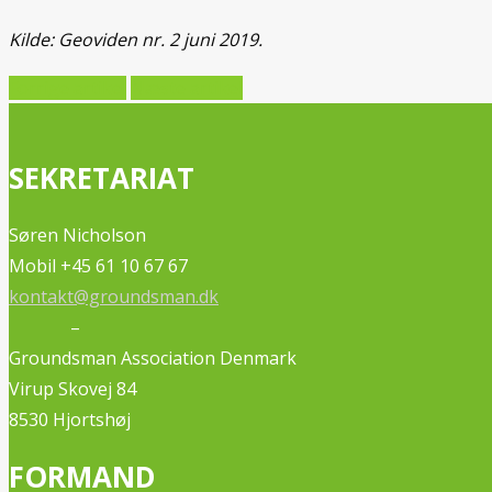
Kilde: Geoviden nr. 2 juni 2019.
Forrige artikel
Næste artikel
SEKRETARIAT
Søren Nicholson
Mobil +45 61 10 67 67
kontakt@groundsman.dk
–
Groundsman Association Denmark
Virup Skovej 84
8530 Hjortshøj
FORMAND