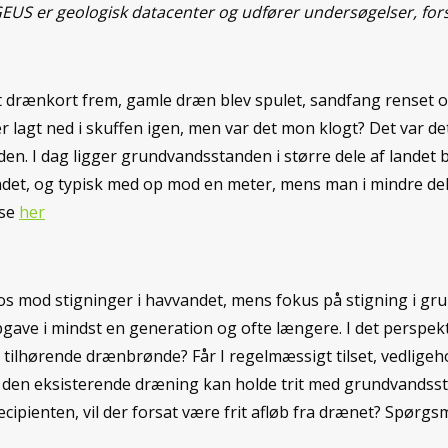
EUS er geologisk datacenter og udfører undersøgelser, fors
t drænkort frem, gamle dræn blev spulet, sandfang renset o
agt ned i skuffen igen, men var det mon klogt? Det var det 
iden. I dag ligger grundvandsstanden i større dele af landet 
ndet, og typisk med op mod en meter, mens man i mindre del
 se
her
os mod stigninger i havvandet, mens fokus på stigning i gru
 opgave i mindst en generation og ofte længere. I det perspek
d tilhørende drænbrønde? Får I regelmæssigt tilset, vedlig
 at den eksisterende dræning kan holde trit med grundvands
ipienten, vil der forsat være frit afløb fra drænet? Spørgs