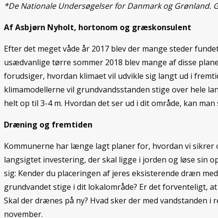
*De Nationale Undersøgelser for Danmark og Grønland.
G
Af Asbjørn Nyholt, hortonom og græskonsulent
Efter det meget våde år 2017 blev der mange steder funde
usædvanlige tørre sommer 2018 blev mange af disse planer l
forudsiger, hvordan klimaet vil udvikle sig langt ud i fremt
klimamodellerne vil grundvandsstanden stige over hele la
helt op til 3-4 m. Hvordan det ser ud i dit område, kan man
Dræning og fremtiden
Kommunerne har længe lagt planer for, hvordan vi sikrer 
langsigtet investering, der skal ligge i jorden og løse sin
sig: Kender du placeringen af jeres eksisterende dræn me
grundvandet stige i dit lokalområde? Er det forventeligt,
Skal der drænes på ny? Hvad sker der med vandstanden i rec
november.