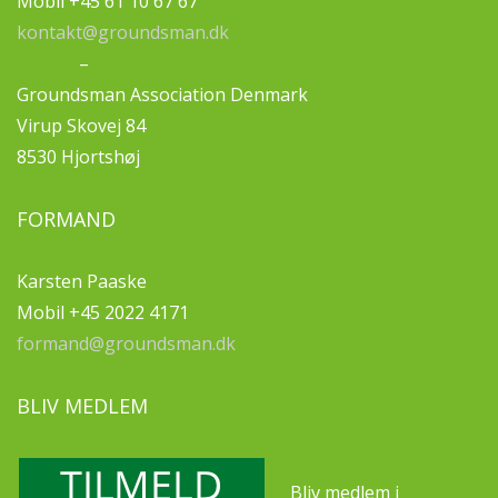
Mobil +45 61 10 67 67
kontakt@groundsman.dk
–
Groundsman Association Denmark
Virup Skovej 84
8530 Hjortshøj
FORMAND
Karsten Paaske
Mobil +45 2022 4171
formand@groundsman.dk
BLIV MEDLEM
Bliv medlem i