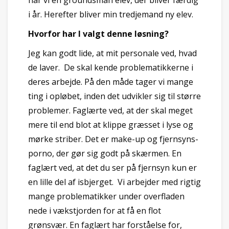
har vi en groundsman elev, der bliver færdig
i år. Herefter bliver min tredjemand ny elev.
Hvorfor har I valgt denne løsning?
Jeg kan godt lide, at mit personale ved, hvad
de laver. De skal kende problematikkerne i
deres arbejde. På den måde tager vi mange
ting i opløbet, inden det udvikler sig til større
problemer. Faglærte ved, at der skal meget
mere til end blot at klippe græsset i lyse og
mørke striber. Det er make-up og fjernsyns-
porno, der gør sig godt på skærmen. En
faglært ved, at det du ser på fjernsyn kun er
en lille del af isbjerget. Vi arbejder med rigtig
mange problematikker under overfladen
nede i vækstjorden for at få en flot
grønsvær. En faglært har forståelse for,