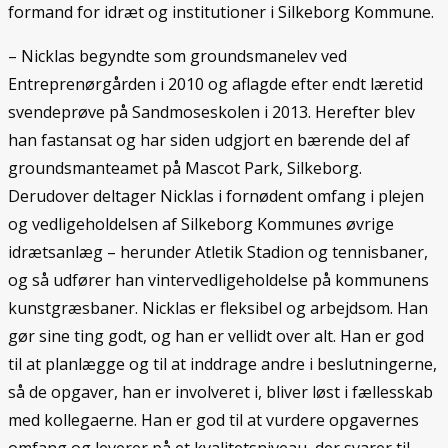
formand for idræt og institutioner i Silkeborg Kommune.
– Nicklas begyndte som groundsmanelev ved
Entreprenørgården i 2010 og aflagde efter endt læretid
svendeprøve på Sandmoseskolen i 2013. Herefter blev
han fastansat og har siden udgjort en bærende del af
groundsmanteamet på Mascot Park, Silkeborg.
Derudover deltager Nicklas i fornødent omfang i plejen
og vedligeholdelsen af Silkeborg Kommunes øvrige
idrætsanlæg – herunder Atletik Stadion og tennisbaner,
og så udfører han vintervedligeholdelse på kommunens
kunstgræsbaner. Nicklas er fleksibel og arbejdsom. Han
gør sine ting godt, og han er vellidt over alt. Han er god
til at planlægge og til at inddrage andre i beslutningerne,
så de opgaver, han er involveret i, bliver løst i fællesskab
med kollegaerne. Han er god til at vurdere opgavernes