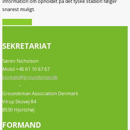
information om opholdet på det tyske stadion følger
snarest muligt.
Næste artikel
SEKRETARIAT
Søren Nicholson
Mobil +45 61 10 67 67
kontakt@groundsman.dk
–
Groundsman Association Denmark
Virup Skovej 84
8530 Hjortshøj
FORMAND