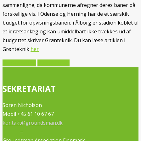
sammenligne, da kommunerne afregner deres baner på
forskellige vis. I Odense og Herning har de et særskilt
budget for opvisningsbanen, i Ålborg er stadion koblet til
et idrætsanlæg og kan umiddelbart ikke trækkes ud af
budgettet skriver Grønteknik. Du kan læse artiklen i
Grønteknik
her
Forrige artikel
Næste artikel
SEKRETARIAT
Søren Nicholson
Mobil +45 61 10 67 67
kontakt@groundsman.dk
–
Groundsman Association Denmark