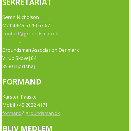
SEKRETARIAT
Søren Nicholson
Mobil +45 61 10 67 67
kontakt@groundsman.dk
–
Groundsman Association Denmark
Virup Skovej 84
8530 Hjortshøj
FORMAND
Karsten Paaske
Mobil +45 2022 4171
formand@groundsman.dk
BLIV MEDLEM