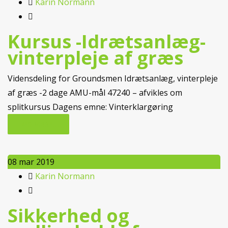
Karin Normann
Kursus -Idrætsanlæg-
vinterpleje af græs
Vidensdeling for Groundsmen Idrætsanlæg, vinterpleje
af græs -2 dage AMU-mål 47240 – afvikles om
splitkursus Dagens emne: Vinterklargøring
LÆS MERE...
08
mar 2019
Karin Normann
Sikkerhed og