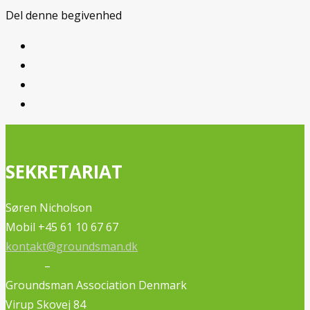
Del denne begivenhed
SEKRETARIAT
Søren Nicholson
Mobil +45 61 10 67 67
kontakt@groundsman.dk
–
Groundsman Association Denmark
Virup Skovej 84