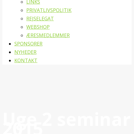
LINKS
PRIVATLIVSPOLITIK
REJSELEGAT
WEBSHOP
ÆRESMEDLEMMER
SPONSORER
NYHEDER
KONTAKT
Uge 2 seminar
2015