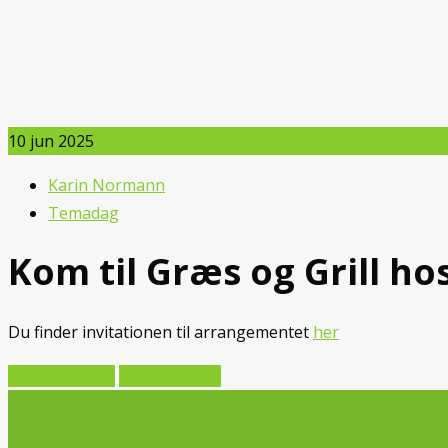
10
jun 2025
Karin Normann
Temadag
Kom til Græs og Grill hos
Du finder invitationen til arrangementet
her
Forrige artikel
Næste artikel