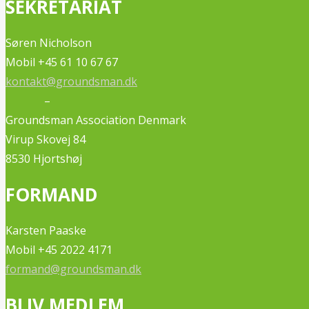
SEKRETARIAT
Søren Nicholson
Mobil +45 61 10 67 67
kontakt@groundsman.dk
–
Groundsman Association Denmark
Virup Skovej 84
8530 Hjortshøj
FORMAND
Karsten Paaske
Mobil +45 2022 4171
formand@groundsman.dk
BLIV MEDLEM