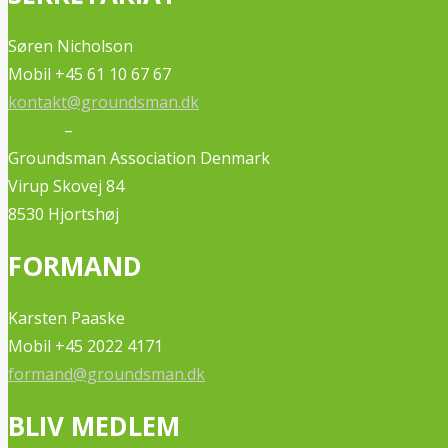
Søren Nicholson
Mobil +45 61 10 67 67
kontakt@groundsman.dk
–
Groundsman Association Denmark
Virup Skovej 84
8530 Hjortshøj
FORMAND
Karsten Paaske
Mobil +45 2022 4171
formand@groundsman.dk
BLIV MEDLEM