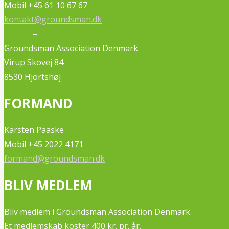
Mobil +45 61 10 67 67
kontakt@groundsman.dk
–
Groundsman Association Denmark
Virup Skovej 84
8530 Hjortshøj
FORMAND
Karsten Paaske
Mobil +45 2022 4171
formand@groundsman.dk
BLIV MEDLEM
Bliv medlem i Groundsman Association Denmark.
Et medlemskab koster 400 kr. pr. år.