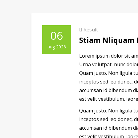
Result
06
Stiam Nliquam 
aug 2026
Lorem ipsum dolor sit ame
Urna volutpat, nunc dolore
Quam justo. Non ligula tur
inceptos sed leo donec, du
accumsan id bibendum diam
est velit vestibulum, lao
Quam justo. Non ligula tur
inceptos sed leo donec, du
accumsan id bibendum diam
est velit vestibulum, lao