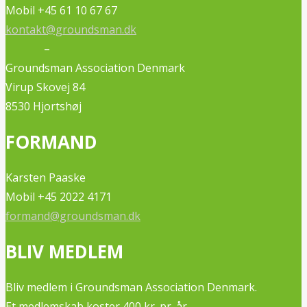
Mobil +45 61 10 67 67
kontakt@groundsman.dk
–
Groundsman Association Denmark
Virup Skovej 84
8530 Hjortshøj
FORMAND
Karsten Paaske
Mobil +45 2022 4171
formand@groundsman.dk
BLIV MEDLEM
Bliv medlem i Groundsman Association Denmark.
Et medlemskab koster 400 kr. pr. år.