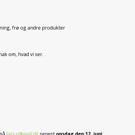
dning, frø og andre produkter
nak om, hvad vi ser.
 på
lars.o@mail.dk
senest
onsdag den 12. juni
.