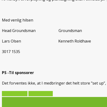
Med venlig hilsen
Head Groundsman Groundsman
Lars Olsen Kenneth Roldhave
3017 1535
PS -Til sponsorer
Det forventes ikke, at I medbringer det helt store ”set u
Forrige artikel
Næste artikel