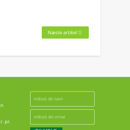
Næste artikel
an
. pr.