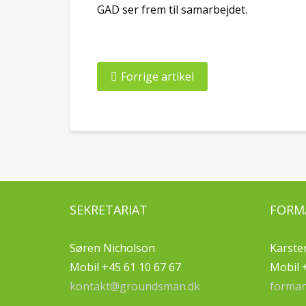
GAD ser frem til samarbejdet.
Forrige artikel
SEKRETARIAT
FORM
Søren Nicholson
Karste
Mobil +45 61 10 67 67
Mobil 
kontakt@groundsman.dk
forma
–