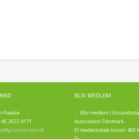
AND
BLIV MEDLEM
n Paaske
Bliv medlem i Groundsm
+45 2022 4171
Association Denmark.
nd@groundsman.dk
Et medlemskab koster 400 kr
år.