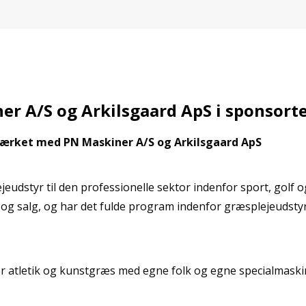
er A/S og Arkilsgaard ApS i sponsor
tærket med PN Maskiner A/S og Arkilsgaard ApS
eudstyr til den professionelle sektor indenfor sport, golf 
 og salg, og har det fulde program indenfor græsplejeudstyr
nfor atletik og kunstgræs med egne folk og egne specialmask