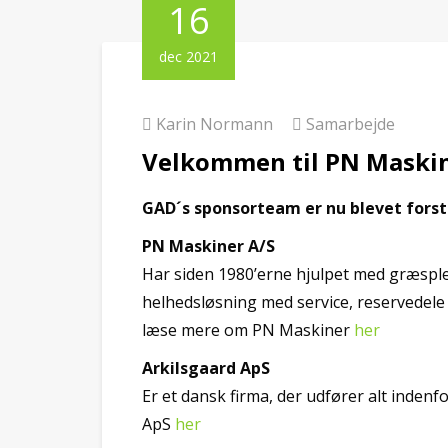
16
dec 2021
Karin Normann
Samarbejde
Velkommen til PN Maskin
GAD´s sponsorteam er nu blevet fors
PN Maskiner A/S
Har siden 1980’erne hjulpet med græsplej
helhedsløsning med service, reservedele
læse mere om PN Maskiner
her
Arkilsgaard
ApS
Er et dansk firma, der udfører alt inde
ApS
her