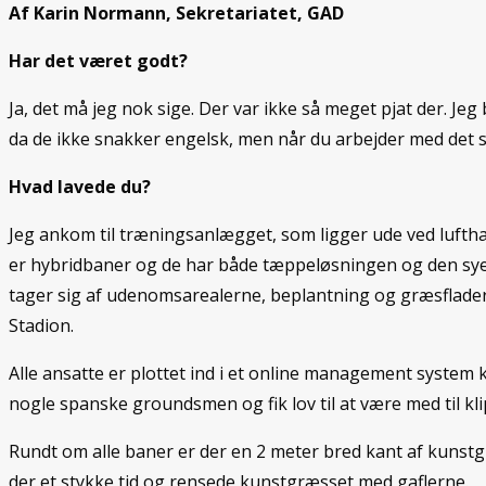
Af Karin Normann, Sekretariatet, GAD
Har det været godt?
Ja, det må jeg nok sige. Der var ikke så meget pjat der. J
da de ikke snakker engelsk, men når du arbejder med det sa
Hvad lavede du?
Jeg ankom til træningsanlægget, som ligger ude ved lufth
er hybridbaner og de har både tæppeløsningen og den sye
tager sig af udenomsarealerne, beplantning og græsflad
Stadion.
Alle ansatte er plottet ind i et online management system
nogle spanske groundsmen og fik lov til at være med til kl
Rundt om alle baner er der en 2 meter bred kant af kunstgræ
der et stykke tid og rensede kunstgræsset med gaflerne.