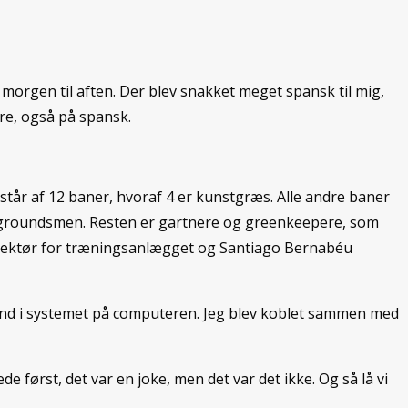
 morgen til aften. Der blev snakket meget spansk til mig,
øre, også på spansk.
tår af 12 baner, hvoraf 4 er kunstgræs. Alle andre baner
r groundsmen. Resten er gartnere og greenkeepere, som
irektør for træningsanlægget og Santiago Bernabéu
t ind i systemet på computeren. Jeg blev koblet sammen med
e først, det var en joke, men det var det ikke. Og så lå vi