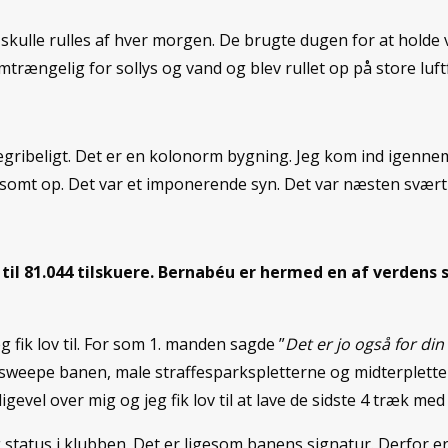
skulle rulles af hver morgen. De brugte dugen for at hold
ngelig for sollys og vand og blev rullet op på store luftfy
begribeligt. Det er en kolonorm bygning. Jeg kom ind igen
omt op. Det var et imponerende syn. Det var næsten svært 
l 81.044 tilskuere. Bernabéu er hermed en af verdens st
 fik lov til. For som 1. manden sagde ”
Det er jo også for din
 at sweepe banen, male straffesparkspletterne og midterplett
evel over mig og jeg fik lov til at lave de sidste 4 træk med
ig status i klubben. Det er ligesom banens signatur. Derfor