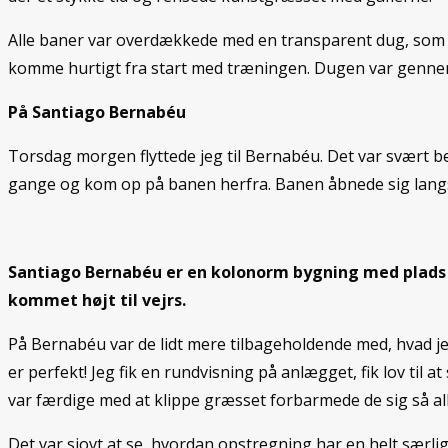
Alle baner var overdækkede med en transparent dug, som 
komme hurtigt fra start med træningen. Dugen var gennemtræ
På Santiago Bernabéu
Torsdag morgen flyttede jeg til Bernabéu. Det var svært 
gange og kom op på banen herfra. Banen åbnede sig langs
Santiago Bernabéu er en kolonorm bygning med plads ti
kommet højt til vejrs.
På Bernabéu var de lidt mere tilbageholdende med, hvad jeg
er perfekt! Jeg fik en rundvisning på anlægget, fik lov til
var færdige med at klippe græsset forbarmede de sig så allig
Det var sjovt at se, hvordan opstregning har en helt særl