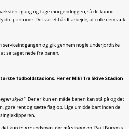
e væksten i gang og tage morgenduggen, så de kunne
ldte pontoner. Det var et hårdt arbejde, at rulle dem væk.
nem serviceindgangen og gik gennem nogle underjordiske
at se taget nede fra banen.
ørste fodboldstadions. Her er Miki fra Skive Stadion
 egen skyld
”. Der er kun en måde banen kan stå på og det
en, gøre rent og sætte flag op. Lige umiddelbart inden de
 singleklipperen.
 er det kun to groundsmen, der må strege op. Paul Burgess