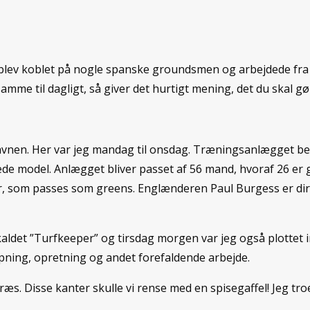
eg blev koblet på nogle spanske groundsmen og arbejdede fra
mme til dagligt, så giver det hurtigt mening, det du skal g
avnen. Her var jeg mandag til onsdag. Træningsanlægget bes
de model. Anlægget bliver passet af 56 mand, hvoraf 26 e
er, som passes som greens. Englænderen Paul Burgess er d
 kaldet ”Turfkeeper” og tirsdag morgen var jeg også plotte
ipning, opretning og andet forefaldende arbejde.
s. Disse kanter skulle vi rense med en spisegaffel! Jeg troed