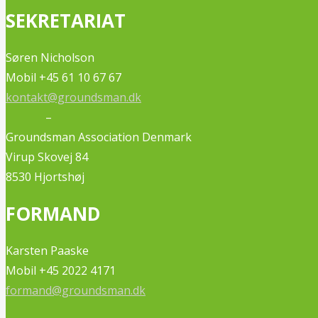
SEKRETARIAT
Søren Nicholson
Mobil +45 61 10 67 67
kontakt@groundsman.dk
–
Groundsman Association Denmark
Virup Skovej 84
8530 Hjortshøj
FORMAND
Karsten Paaske
Mobil +45 2022 4171
formand@groundsman.dk