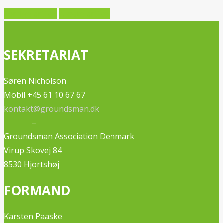
Forrige artikel
Næste artikel
SEKRETARIAT
Søren Nicholson
Mobil +45 61 10 67 67
kontakt@groundsman.dk
–
Groundsman Association Denmark
Virup Skovej 84
8530 Hjortshøj
FORMAND
Karsten Paaske