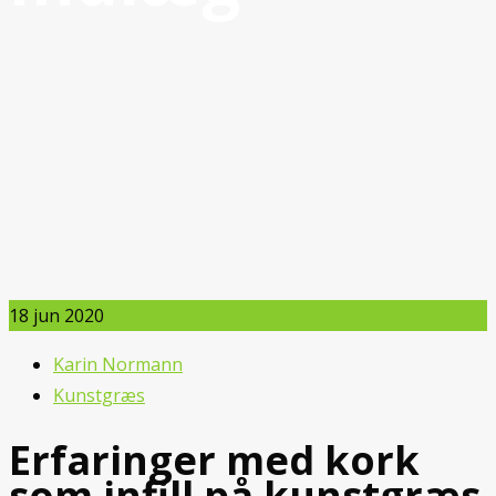
18
jun 2020
Karin Normann
Kunstgræs
Erfaringer med kork
som infill på kunstgræs