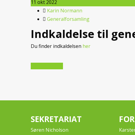
11
okt 2022
Karin Normann
Generalforsamling
Indkaldelse til ge
Du finder indkaldelsen
her
Forrige artikel
SEKRETARIAT
FO
Søren Nicholson
Karste