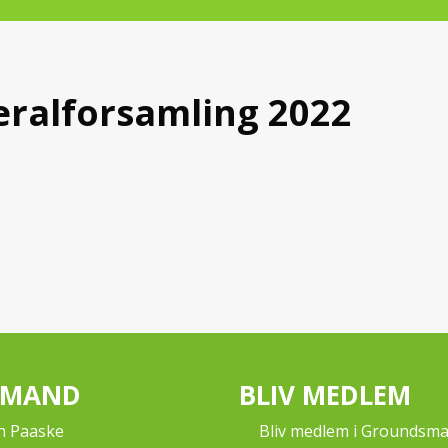
neralforsamling 2022
RMAND
BLIV MEDLEM
n Paaske
Bliv medlem i Groundsm