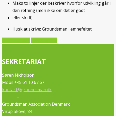
Maks to linjer der beskriver hvorfor udvikling går i
den retning (men ikke om det er godt
eller skidt).
Husk at skrive: Groundsman i emnefeltet
Forrige artikel
Næste artikel
SEKRETARIAT
Søren Nicholson
Mobil +45 61 10 67 67
kontakt@groundsman.dk
–
Groundsman Association Denmark
Virup Skovej 84