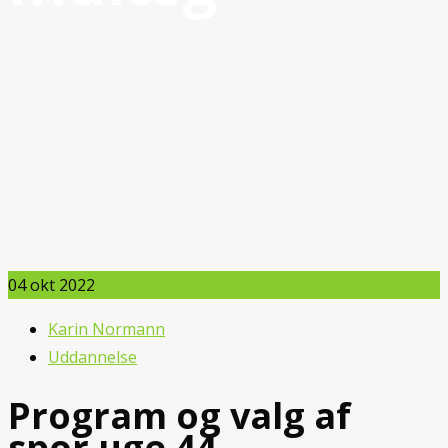
04
okt 2022
Karin Normann
Uddannelse
Program og valg af
spor uge 44