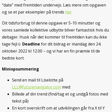
“date” med fremtiden undervejs. Læs mere om opgaven
og se et par eksempler på trends
her
Dit tidsforbrug til denne opgave er 5-10 minutter og
vores samlede kollektive udbytte bliver fantastisk hvis du
deltager. Husk når det kommer til fremtiden kan du ikke
tage fejl☺
Deadline
for dit bidrag er mandag den 24.
oktober 2022 kl 12.00 – og vi har en fin præmie til de
bedste kort.
Miniopsummering
Send en mail til Liselotte på
LLL@futurenavigator.com
med:
Billede af din trend (find/tag et og undgå fotos med
tekst på)
En kort overskrift om at udviklingen går fra X til Y