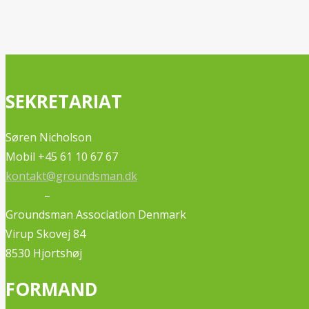
SEKRETARIAT
Søren Nicholson
Mobil +45 61 10 67 67
kontakt@groundsman.dk
–
Groundsman Association Denmark
Virup Skovej 84
8530 Hjortshøj
FORMAND