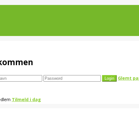
lkommen
Glemt pa
edlem
Tilmeld i dag