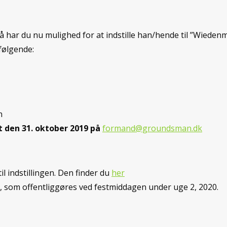
så har du nu mulighed for at indstille han/hende til ”Wie
følgende:
n
t den 31. oktober 2019 på
formand@groundsman.dk
l indstillingen. Den finder du
her
, som offentliggøres ved festmiddagen under uge 2, 2020.