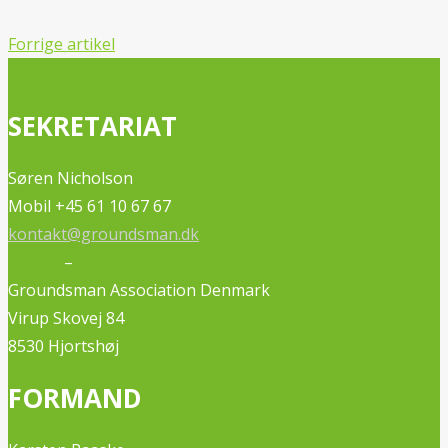
Forrige artikel
SEKRETARIAT
Søren Nicholson
Mobil +45 61 10 67 67
kontakt@groundsman.dk
–
Groundsman Association Denmark
Virup Skovej 84
8530 Hjortshøj
FORMAND